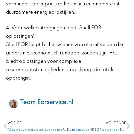
vermindert de impact op het milieu en ondersteunt
duurzamere energiepraktijken.
4. Voor welke uitdagingen biedt Shell EOR
oplossingen?
Shell EOR helpt bij het winnen van olie uit velden die
anders niet economisch rendabel zouden zijn. Het
biedt oplossingen voor complexe
reservoiromstandigheden en verhoogt de totale
opbrengst.
Team Eorservice.nl
Vorige
V
VORIGE
VOLGENDE
Alles wat u moet weten over de professionele arbeidsorganisatie en Employer of Record (EOR) in Angola EOR
De impact van HR EOR en wat een Employer of Record (EOR) is