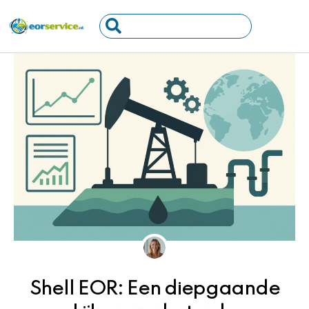
Ga
Search
naar
...
de
inhoud
Shell EOR: Een diepgaande