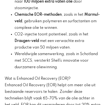
naar
100 miljoen extra vaten olie
door
stoominjectie.
Chemische EOR-methoden
, zoals in het
Marmul-
veld
, gebruiken polymeren en surfactanten om
complexe olie te winnen.
CO2-injectie toont potentieel, zoals in het
Draugen-veld
met een verwachte extra
productie van 50 miljoen vaten.
Wereldwijde samenwerking, zoals in Schotland
met SCCS, versterkt Shell’s innovatie voor
duurzamere oliewinning.
Wat is Enhanced Oil Recovery (EOR)?
Enhanced Oil Recovery (EOR) helpt om meer olie uit
bestaande reservoirs te halen. Zonder deze
technieken blijft vaak 65-70% van de olie achter in
het veld. EOR kan dit verminderen door tot 20% extra