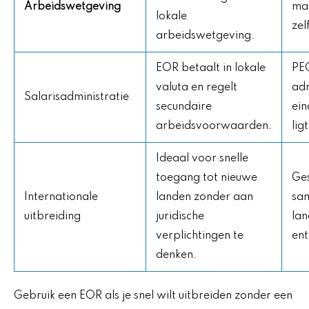
Arbeidswetgeving
maa
lokale
zel
arbeidswetgeving.
EOR betaalt in lokale
PE
valuta en regelt
adm
Salarisadministratie
secundaire
ein
arbeidsvoorwaarden.
ligt
Ideaal voor snelle
toegang tot nieuwe
Ges
Internationale
landen zonder aan
sa
uitbreiding
juridische
lan
verplichtingen te
ent
denken.
Gebruik een EOR als je snel wilt uitbreiden zonder een