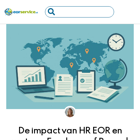
Ga
Search
naar
...
de
inhoud
De impact van HR EOR en