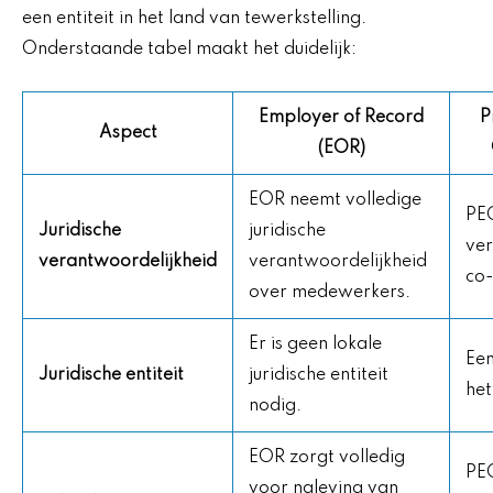
een entiteit in het land van tewerkstelling.
Onderstaande tabel maakt het duidelijk:
Employer of Record
P
Aspect
(EOR)
EOR neemt volledige
PEO
Juridische
juridische
ver
verantwoordelijkheid
verantwoordelijkheid
co
over medewerkers.
Er is geen lokale
Een
Juridische entiteit
juridische entiteit
het
nodig.
EOR zorgt volledig
PEO
voor naleving van