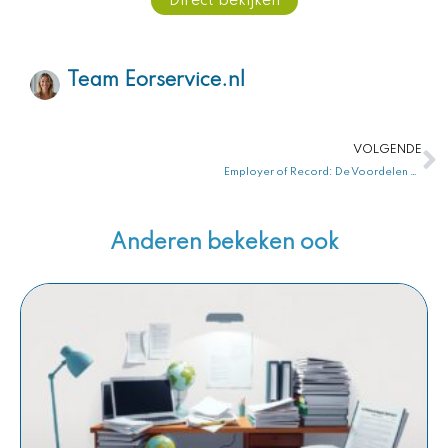
Direct bekijken
Team Eorservice.nl
V
VOLGENDE
Employer of Record: De Voordelen en Nadelen op een Rijtje!
Anderen bekeken ook