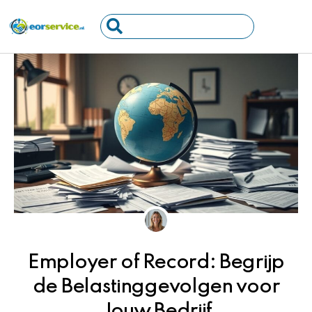
Ga
Search
naar
...
de
inhoud
Employer of Record: Begrijp
de Belastinggevolgen voor
Jouw Bedrijf