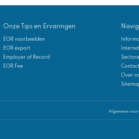
Onze Tips en Ervaringen
Navig
EOR voorbeelden
Informa
EOR export
Interna
Employer of Record
Sector
EOR Fee
Contac
Over o
Sitema
Algemene voo