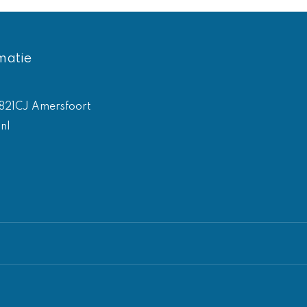
matie
821CJ Amersfoort
nl