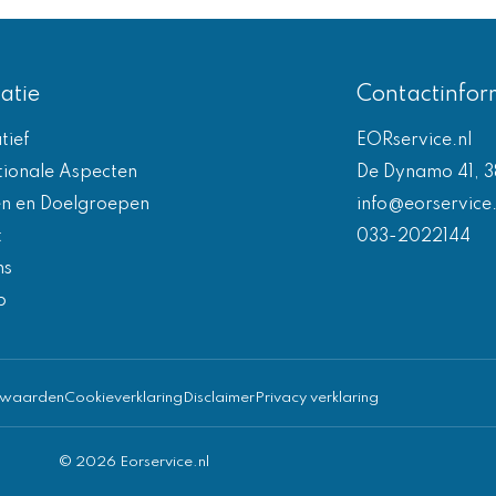
atie
Contactinfor
tief
EORservice.nl
tionale Aspecten
De Dynamo 41, 3
en en Doelgroepen
info@eorservice.
t
033-2022144
ns
p
rwaarden
Cookieverklaring
Disclaimer
Privacy verklaring
© 2026 Eorservice.nl