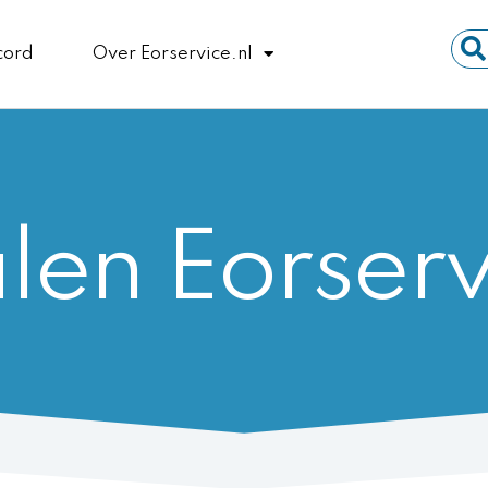
Sear
cord
Over Eorservice.nl
...
alen Eorserv