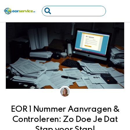
Ga
Search
naar
...
de
inhoud
EOR 1 Nummer Aanvragen &
Controleren: Zo Doe Je Dat
Stap voor Stap!