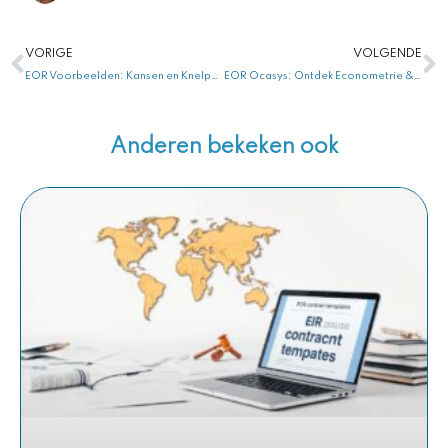
Vorige
V
VORIGE
VOLGENDE
EOR Voorbeelden: Kansen en Knelpunten voor Bedrijven Vandaag Ontdekken!
EOR Ocasys: Ontdek Econometrie & Onderzoek voor Krachtige Inzichten!
Anderen bekeken ook