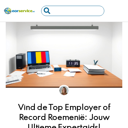
Ga
Search
naar
...
de
inhoud
Vind de Top Employer of
Record Roemenië: Jouw
Ultieme Expertgids!