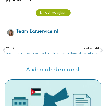
gegarandeerd.
Direct bekijken
Team Eorservice.nl
Vorige
V
VORIGE
VOLGENDE
Alles wat u moet weten over de Employer of Record in Maleisië: De rol van de employer of record Maleisië
Alles over Employer of Record Ierland: Uw Complete Gids voor Succes!
Anderen bekeken ook